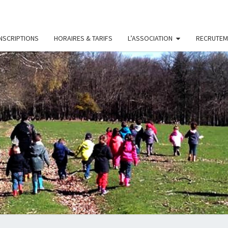
INSCRIPTIONS
HORAIRES & TARIFS
L’ASSOCIATION
RECRUTEM
LES
Association
D'accueil
De Loisirs
PETIT