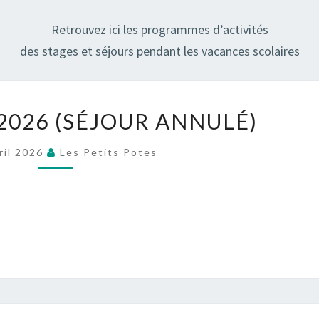
POTE
Retrouvez ici les programmes d’activités
des stages et séjours pendant les vacances scolaires
SÉJOUR
2026 (SÉJOUR ANNULÉ)
ÉTÉ
2026
ril 2026
Les Petits Potes
(SÉJOUR
ANNULÉ)