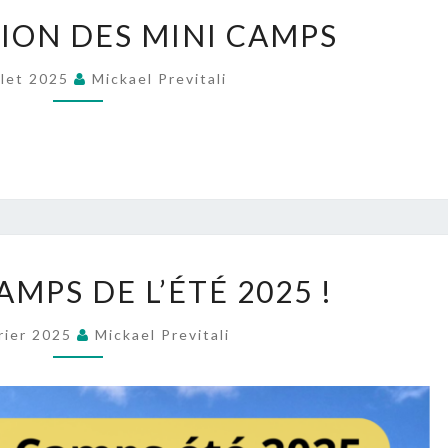
PRÉSENTATION
ION DES MINI CAMPS
DES
MINI
llet 2025
Mickael Previtali
CAMPS
LES
AMPS DE L’ÉTÉ 2025 !
MINI
CAMPS
rier 2025
Mickael Previtali
DE
L’ÉTÉ
2025
!