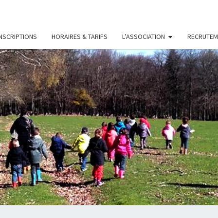
INSCRIPTIONS
HORAIRES & TARIFS
L’ASSOCIATION
RECRUTEM
LES
Association
D'accueil
De Loisirs
PETIT