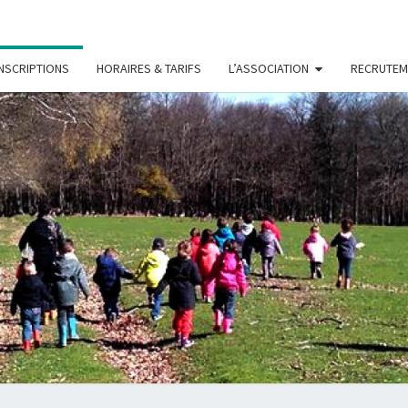
INSCRIPTIONS
HORAIRES & TARIFS
L’ASSOCIATION
RECRUTEM
LES
Association
D'accueil
De Loisirs
PETIT