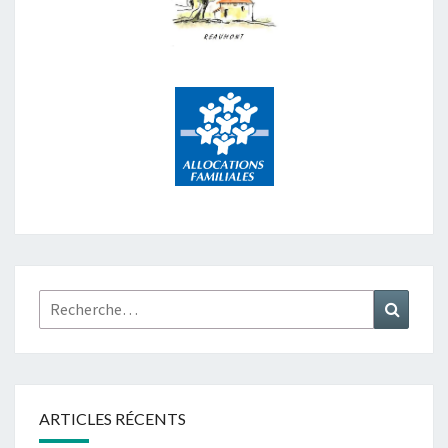
Rechercher :
Recher
ARTICLES RÉCENTS