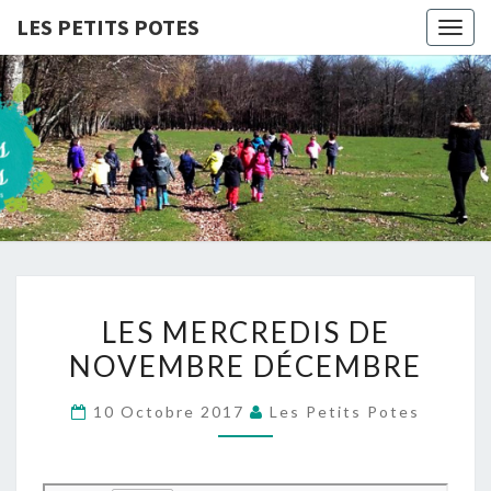
LES PETITS POTES
Togg
navig
LES
Association
D'accueil
De Loisirs
PETITS
POTES
LES
LES MERCREDIS DE
MERCREDIS
NOVEMBRE DÉCEMBRE
DE
NOVEMBRE
10 Octobre 2017
Les Petits Potes
DÉCEMBRE