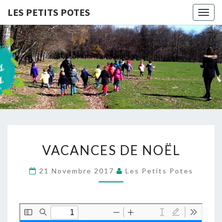
LES PETITS POTES
Togg
navig
LES
Association
D'accueil
De Loisirs
PETITS
POTES
VACANCES
VACANCES DE NOËL
DE
NOËL
21 Novembre 2017
Les Petits Potes