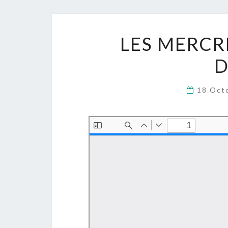
LES MERCR
D
18 Oct