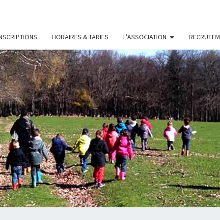
INSCRIPTIONS
HORAIRES & TARIFS
L’ASSOCIATION
RECRUTEM
LES
Association
D'accueil
De Loisirs
PETIT