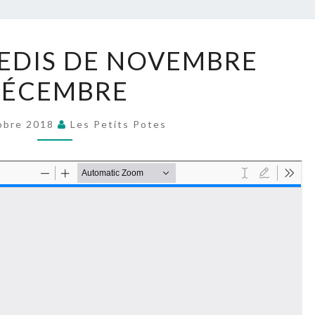
POTE
LES
EDIS DE NOVEMBRE
MERCREDIS
ÉCEMBRE
DE
NOVEMBRE
DÉCEMBRE
obre 2018
Les Petits Potes