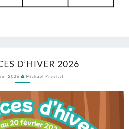
VACANCES
ES D’HIVER 2026
D’HIVER
2026
vier 2026
Mickael Previtali