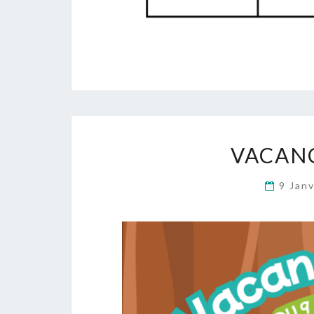
VACANC
9 Jan