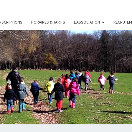
INSCRIPTIONS
HORAIRES & TARIFS
L’ASSOCIATION
RECRUTEM
LES
Association
D'accueil
De Loisirs
PETIT