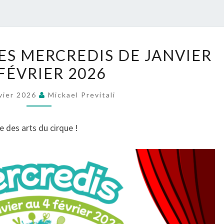
POTE
PROGRAMMES
S MERCREDIS DE JANVIER
DES
FÉVRIER 2026
MERCREDIS
DE
vier 2026
Mickael Previtali
JANVIER
ET
e des arts du cirque !
FÉVRIER
2026