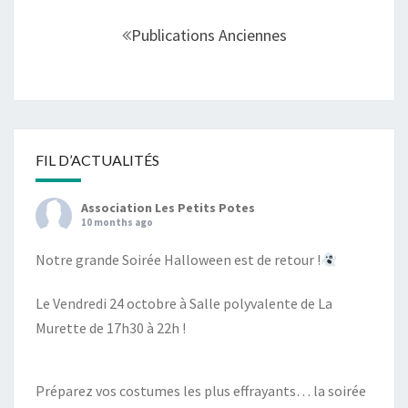
Navigation
au
Publications Anciennes
sein
des
articles
FIL D’ACTUALITÉS
Association Les Petits Potes
10 months ago
Notre grande Soirée Halloween est de retour !
Le Vendredi 24 octobre à Salle polyvalente de La
Murette de 17h30 à 22h !
Préparez vos costumes les plus effrayants… la soirée