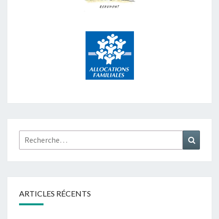
Rechercher :
Recher
ARTICLES RÉCENTS