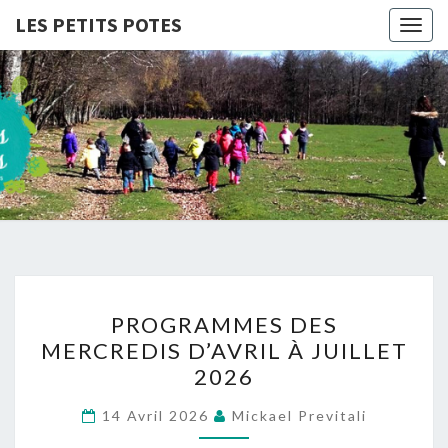
LES PETITS POTES
Togg
navig
LES
Association
D'accueil
De Loisirs
PETITS
POTES
PROGRAMMES
PROGRAMMES DES
DES
MERCREDIS D’AVRIL À JUILLET
MERCREDIS
2026
D’AVRIL
À
14 Avril 2026
Mickael Previtali
JUILLET