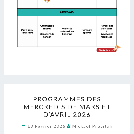
PROGRAMMES
PROGRAMMES DES
DES
MERCREDIS DE MARS ET
MERCREDIS
D’AVRIL 2026
DE
MARS
18 Février 2026
Mickael Previtali
ET