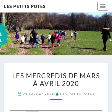
LES PETITS POTES
Togg
navig
LES
Association
D'accueil
De Loisirs
PETITS
POTES
LES
LES MERCREDIS DE MARS
MERCREDIS
À AVRIL 2020
DE
MARS
21 Février 2020
Les Petits Potes
À
AVRIL
2020