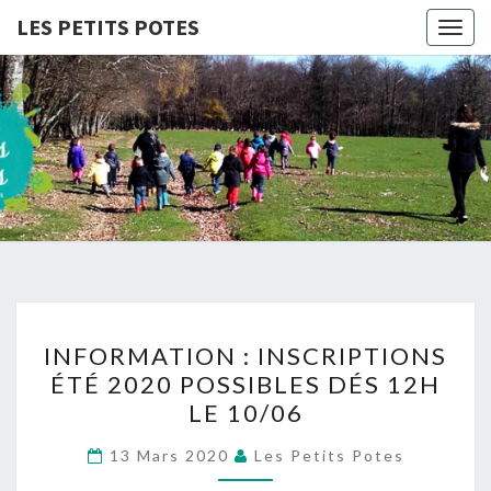
LES PETITS POTES
Togg
navig
LES
Association
D'accueil
De Loisirs
PETITS
POTES
INFORMATION
INFORMATION : INSCRIPTIONS
:
ÉTÉ 2020 POSSIBLES DÉS 12H
INSCRIPTIONS
LE 10/06
ÉTÉ
2020
13 Mars 2020
Les Petits Potes
POSSIBLES