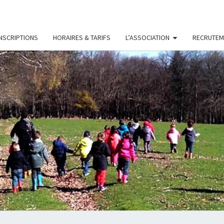
INSCRIPTIONS
HORAIRES & TARIFS
L’ASSOCIATION
RECRUTEM
LES
Association
D'accueil
De Loisirs
PETIT