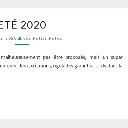
POTE
ETÉ
ETÉ 2020
2020
uin 2020
Les Petits Potes
t malheureusement pas être proposés, mais un super
ateurs. Jeux, créations, rigolades garantis…. rdv dans la