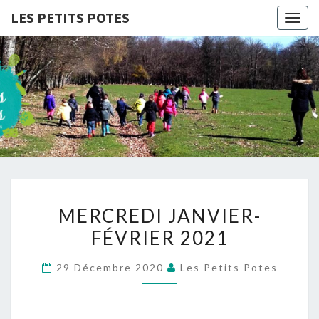
LES PETITS POTES
Togg
navig
LES
Association
D'accueil
De Loisirs
PETITS
POTES
MERCREDI
MERCREDI JANVIER-
JANVIER-
FÉVRIER 2021
FÉVRIER
2021
29 Décembre 2020
Les Petits Potes