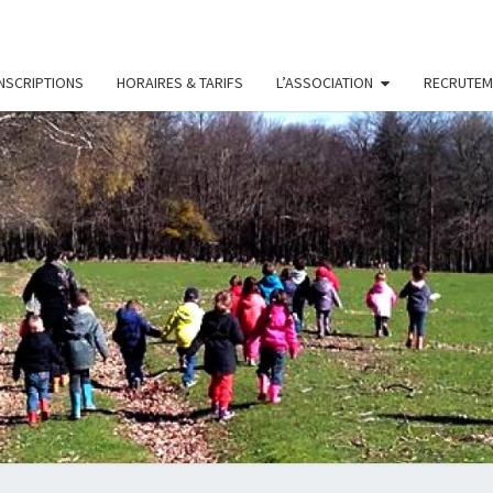
INSCRIPTIONS
HORAIRES & TARIFS
L’ASSOCIATION
RECRUTEM
LES
Association
D'accueil
De Loisirs
PETIT