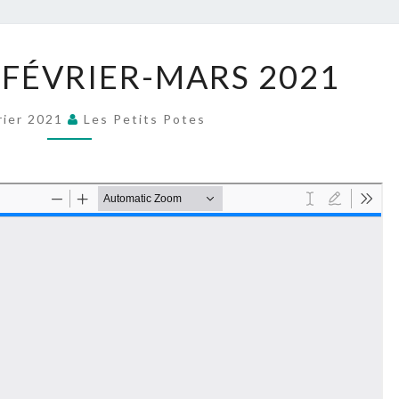
POTE
MERCREDIS
FÉVRIER-MARS 2021
FÉVRIER-
MARS
rier 2021
Les Petits Potes
2021