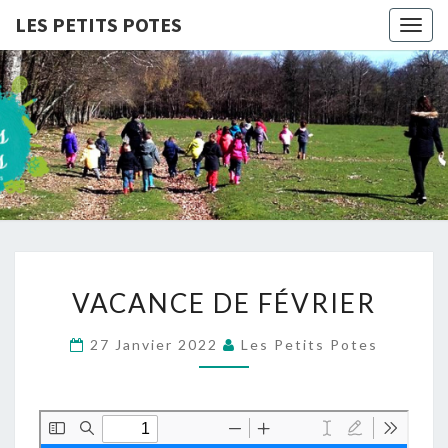
LES PETITS POTES
Togg
navig
LES
Association
D'accueil
De Loisirs
PETITS
POTES
VACANCE
VACANCE DE FÉVRIER
DE
FÉVRIER
27 Janvier 2022
Les Petits Potes