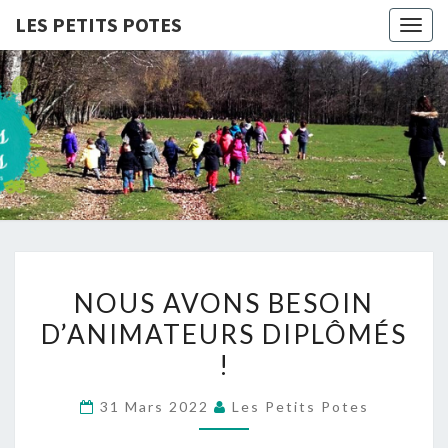
LES PETITS POTES
Togg
navig
LES
Association
D'accueil
De Loisirs
PETITS
POTES
NOUS
NOUS AVONS BESOIN
AVONS
D’ANIMATEURS DIPLÔMÉS
BESOIN
!
D’ANIMATEURS
DIPLÔMÉS
31 Mars 2022
Les Petits Potes
!