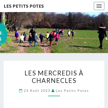
LES PETITS POTES
Togg
navig
LES
Association
D'accueil
De Loisirs
PETITS
POTES
LES
LES MERCREDIS À
MERCREDIS
CHARNECLES
À
CHARNECLES
23 Août 2023
Les Petits Potes