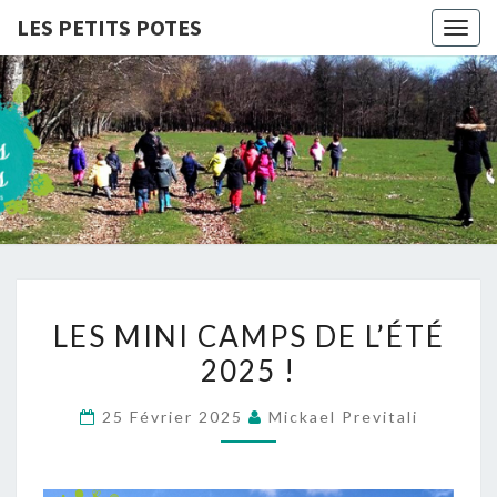
LES PETITS POTES
Togg
navig
LES
Association
D'accueil
De Loisirs
PETITS
POTES
LES
LES MINI CAMPS DE L’ÉTÉ
MINI
2025 !
CAMPS
DE
25 Février 2025
Mickael Previtali
L’ÉTÉ
2025
!